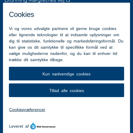
Dronning Margrethes Vej 13
6200 Aabenraa
Tlf: 7376 7676 (Kommunens hovednummer)
hhme@aabenraa.dk
(webmaster)
Genveje
Aabenraa.dk
Tilgængelighedserklæring