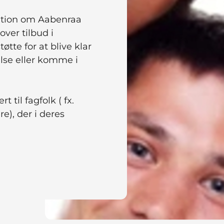
tion om Aabenraa
ver tilbud i
tte for at blive klar
se eller komme i
til fagfolk ( fx.
e), der i deres