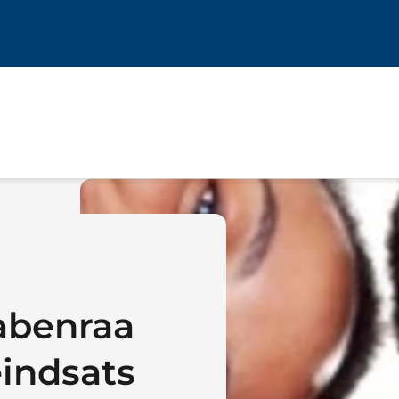
abenraa
ndsats