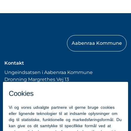
Aabenraa Kommune
Kontakt
Ungeindsatsen i Aabenraa Kommune
Dronning Margrethes Vej 13
6200 Aabenraa
Tlf: 7376 7676 (Kommunens hovednummer)
hhme@aabenraa.dk
(webmaster)
Genveje