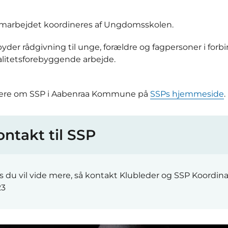
marbejdet koordineres af Ungdomsskolen.
byder rådgivning til unge, forældre og fagpersoner i for
alitetsforebyggende arbejde.
re om SSP i Aabenraa Kommune på
SSPs hjemmeside
.
ontakt til SSP
s du vil vide mere, så kontakt Klubleder og SSP Koordin
23