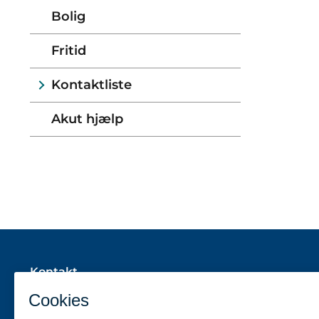
Bolig
Fritid
Kontaktliste
Akut hjælp
Kontakt
Ungeindsatsen i Aabenraa Kommune
Dronning Margrethes Vej 13