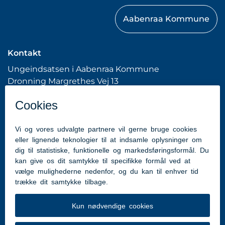
Aabenraa Kommune
Kontakt
Ungeindsatsen i Aabenraa Kommune
Dronning Margrethes Vej 13
6200 Aabenraa
Tlf: 7376 7676 (Kommunens hovednummer)
hhme@aabenraa.dk
(webmaster)
Genveje
Aabenraa.dk
Tilgængelighedserklæring