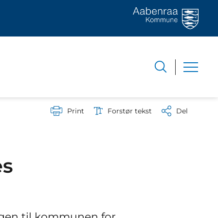
Print
Forstør tekst
Del
es
en til kommunen for