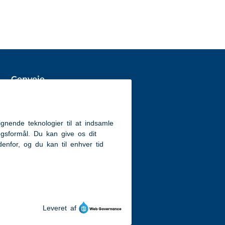
Genveje
Aabenraa.dk
Tilgængelighedserklæring