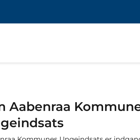
 Aabenraa Kommun
geindsats
nraa Kommunes Ungeindsats er indgang