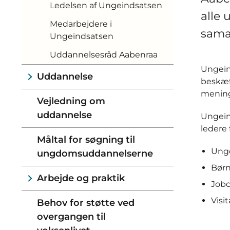
Ledelsen af Ungeindsatsen
alle 
Medarbejdere i
sama
Ungeindsatsen
Uddannelsesråd Aabenraa
Ungein
Uddannelse
beskæft
mening
Vejledning om
uddannelse
Ungeind
ledere 
Måltal for søgning til
Ung
ungdomsuddannelserne
Børn
Arbejde og praktik
Jobc
Visi
Behov for støtte ved
overgangen til