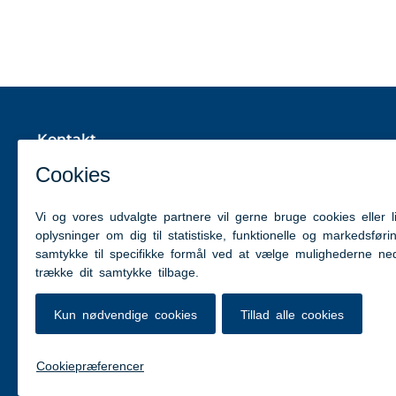
Kontakt
Ungeindsatsen i Aabenraa Kommune
Dronning Margrethes Vej 13
6200 Aabenraa
Tlf: 7376 7676 (Kommunens hovednummer)
hhme@aabenraa.dk
(webmaster)