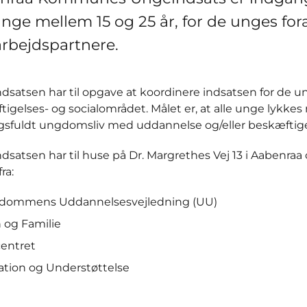
unge mellem 15 og 25 år, for de unges for
rbejdspartnere.
dsatsen har til opgave at koordinere indsatsen for de u
igelses- og socialområdet. Målet er, at alle unge lykkes
sfuldt ungdomsliv med uddannelse og/eller beskæftige
satsen har til huse på Dr. Margrethes Vej 13 i Aabenraa
fra:
dommens Uddannelsesvejledning (UU)
 og Familie
entret
tation og Understøttelse