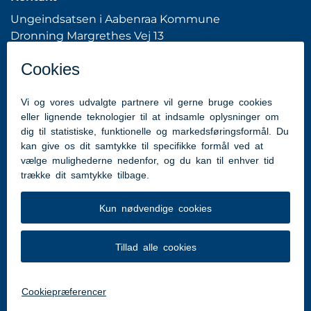
Ungeindsatsen i Aabenraa Kommune
Dronning Margrethes Vej 13
6200 Aabenraa
Tlf: 7376 7676 (Kommunens hovednummer)
hhme@aabenraa.dk
(webmaster)
Genveje
Aabenraa.dk
Tilgængelighedserklæring