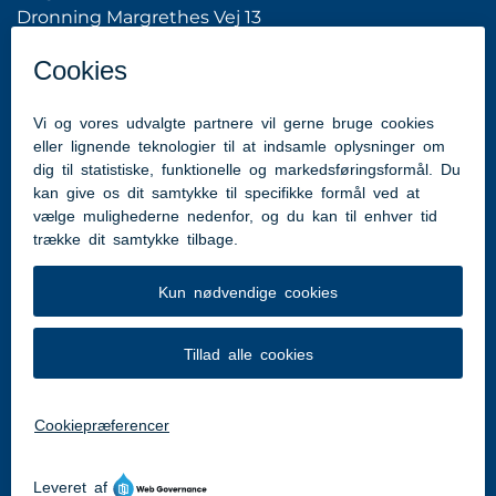
Dronning Margrethes Vej 13
6200 Aabenraa
Tlf: 7376 7676 (Kommunens hovednummer)
hhme@aabenraa.dk
(webmaster)
Genveje
Aabenraa.dk
Tilgængelighedserklæring